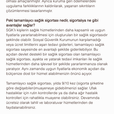
olması amaçlanmıştır. Ayrıca kuruma geri ödemelerdeki
uygulama farklılıklarının kaldırılarak, yaşanan sıkıntıların
çözümlenmesi tasarlanmıştır.
Peki tamamlayıcı sağlık sigortası nedir, sigortalıya ne gibi
avantajlar sağlar?
SGK’lı kişilerin sağlık hizmetlerinden daha kapsamlı ve uygun
fiyatlarla yararlanabilmesi için oluşturulan bir sağlık sigortasıdır
şeklinde olabilir. Sosyal Güvenlik Kurumunun karşılamadığı
veya ücret limitlerini aşan tedavi giderleri, tamamlayıcı sağlık
sigortası sayesinde en avantajlı şekilde giderilebiliyor. Bu
açıdan devlet destekli bir sağlık sigortası olan tamamlayıcı
sağlık sigortası, ayakta ve yatarak tedavi imkanları ile sağlık
hizmetlerinden daha işlevsel bir şekilde yararlanmanıza olanak
yaratıyor. Aynı zamanda uygun fiyatlarla ekonomik açıdan da
bütçenize dost bir hizmet alabilmenizin önünü açıyor.
Tamamlayıcı sağlık sigortası, yılda 9/10 kez (sigorta şirketine
göre değişebilen)muayeneye gidebilmenizi sağlar. Ufak
hastalıklar için rutin kontrollerde ya da daha ağır hastalık
kontrolleri için rahatlıkla muayene olabilirsiniz. Devamında
ücretsiz olarak tahlil ve laboratuvar hizmetlerinden de
faydalanabilirsiniz.